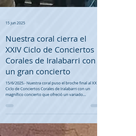
15 jun 2025
Nuestra coral cierra el
XXIV Ciclo de Conciertos
Corales de Iralabarri con
un gran concierto
15/6/2025.- Nuestra coral puso el broche final al XXIV
Ciclo de Conciertos Corales de Iralabarri con un
magnífico concierto que ofreció un variado
compendio de obras de su amplio repertorio. El
programa incluyó conocidas canciones de The Beatles
, como “Yesterday” (McCartney–Lennon), que
precisamente cumplía ayer 60 años , y “Imagine”