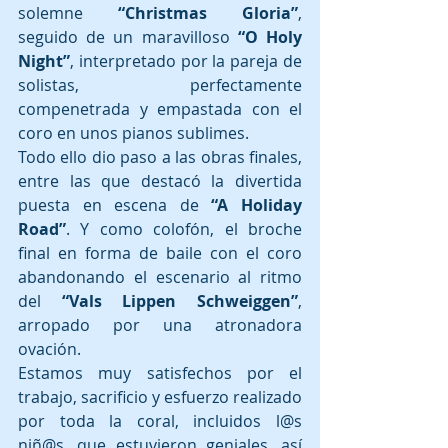
solemne 
“Christmas Gloria”
, 
seguido de un maravilloso 
“O Holy 
Night”
, interpretado por la pareja de 
solistas, perfectamente 
compenetrada y empastada con el 
coro en unos pianos sublimes.
Todo ello dio paso a las obras finales, 
entre las que destacó la divertida 
puesta en escena de 
“A Holiday 
Road”
. Y como colofón, el broche 
final en forma de baile con el coro 
abandonando el escenario al ritmo 
del 
“Vals Lippen Schweiggen”
, 
arropado por una atronadora 
ovación.
Estamos muy satisfechos por el 
trabajo, sacrificio y esfuerzo realizado 
por toda la coral, incluidos l@s 
niñ@s, que estuvieron geniales, así 