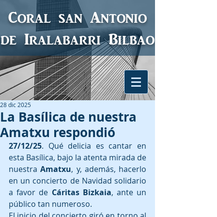
Coral san Antonio
de Iralabarri
Bilbao
28 dic 2025
La Basílica de nuestra
Amatxu respondió
27/12/25
. Qué delicia es cantar en 
esta Basílica, bajo la atenta mirada de 
nuestra 
Amatxu
, y, además, hacerlo 
en un concierto de Navidad solidario 
a favor de 
Cáritas Bizkaia
, ante un 
público tan numeroso.
El inicio del concierto giró en torno al 