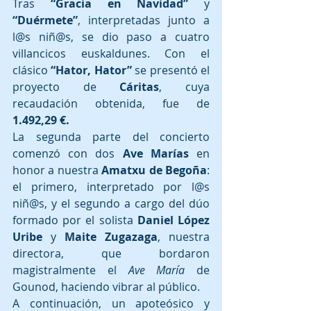
Tras 
“Gracia en Navidad”
 y 
“Duérmete”
, interpretadas junto a 
l@s niñ@s, se dio paso a cuatro 
villancicos euskaldunes. Con el 
clásico 
“Hator, Hator”
 se presentó el 
proyecto de 
Cáritas
, cuya 
recaudación obtenida, fue de 
1.492,29 €.
La segunda parte del concierto 
comenzó con dos 
Ave Marías
 en 
honor a nuestra 
Amatxu de Begoña
: 
el primero, interpretado por l@s 
niñ@s, y el segundo a cargo del dúo 
formado por el solista 
Daniel López 
Uribe
 y 
Maite Zugazaga
, nuestra 
directora, que bordaron 
magistralmente el 
Ave María
 de 
Gounod, haciendo vibrar al público.
A continuación, un apoteósico y 