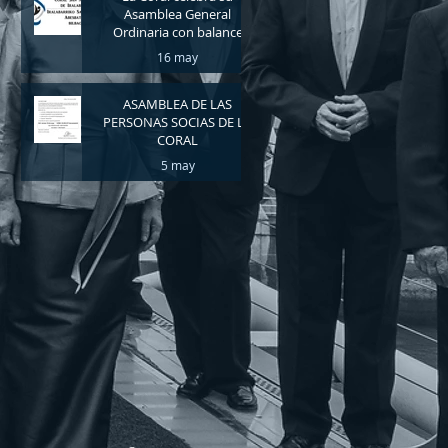
Asamblea General
Ordinaria con balance
positivo y nuevos retos
16 may
para 2026
ASAMBLEA DE LAS
PERSONAS SOCIAS DE LA
CORAL
5 may