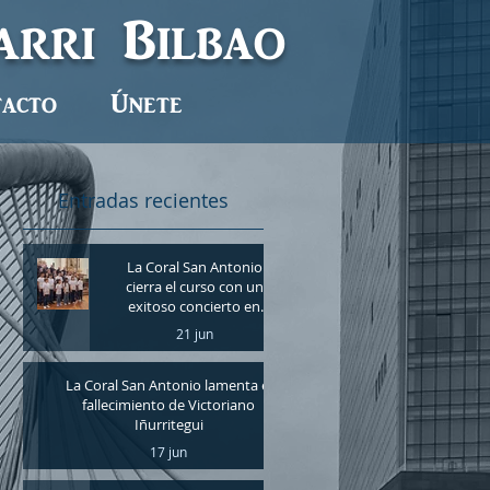
barri
Bilbao
acto
Únete
Entradas recientes
La Coral San Antonio
cierra el curso con un
exitoso concierto en
Mundaka
21 jun
La Coral San Antonio lamenta el
fallecimiento de Victoriano
Iñurritegui
17 jun