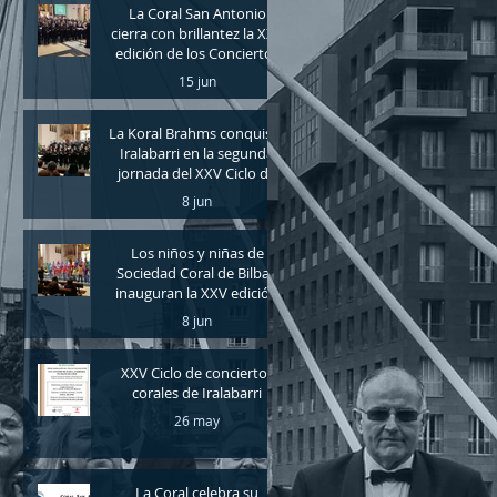
La Coral San Antonio
cierra con brillantez la XXV
edición de los Conciertos
Corales de Iralabarri
15 jun
La Koral Brahms conquista
Iralabarri en la segunda
jornada del XXV Ciclo de
Conciertos Corales
8 jun
Los niños y niñas de
Sociedad Coral de Bilbao
inauguran la XXV edición
de los Conciertos Corales
8 jun
de Iralabarri
XXV Ciclo de conciertos
corales de Iralabarri
26 may
La Coral celebra su