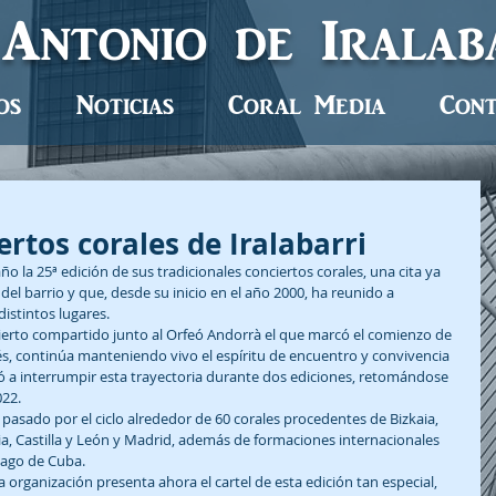
 Antonio de Irala
os
Noticias
Coral Media
Cont
ertos corales de Iralabarri
año la 25ª edición de sus tradicionales conciertos corales, una cita ya 
del barrio y que, desde su inicio en el año 2000, ha reunido a 
istintos lugares.
erto compartido junto al Orfeó Andorrà el que marcó el comienzo de 
és, continúa manteniendo vivo el espíritu de encuentro y convivencia 
ó a interrumpir esta trayectoria durante dos ediciones, retomándose 
022.
n pasado por el ciclo alrededor de 60 corales procedentes de Bizkaia, 
ia, Castilla y León y Madrid, además de formaciones internacionales 
iago de Cuba.
a organización presenta ahora el cartel de esta edición tan especial, 